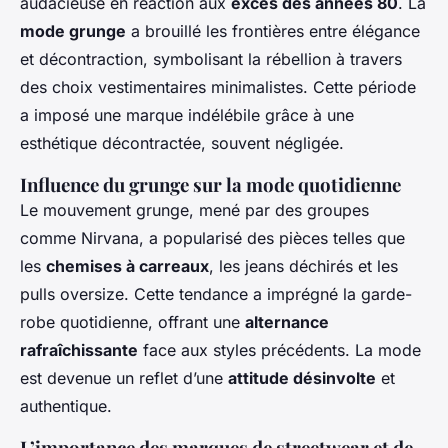
audacieuse en réaction aux
excès des années 80
. La
mode grunge
a brouillé les frontières entre élégance
et décontraction, symbolisant la rébellion à travers
des choix vestimentaires minimalistes. Cette période
a imposé une marque indélébile grâce à une
esthétique décontractée, souvent négligée.
Influence du grunge sur la mode quotidienne
Le mouvement grunge, mené par des groupes
comme Nirvana, a popularisé des pièces telles que
les
chemises à carreaux
, les jeans déchirés et les
pulls oversize. Cette tendance a imprégné la garde-
robe quotidienne, offrant une
alternance
rafraîchissante
face aux styles précédents. La mode
est devenue un reflet d’une
attitude désinvolte
et
authentique.
L’importance des marques de streetwear et de