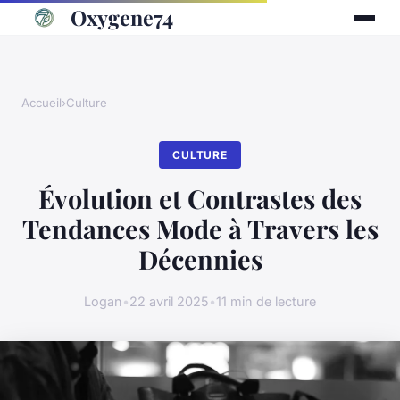
Oxygene74
Accueil
›
Culture
CULTURE
Évolution et Contrastes des
Tendances Mode à Travers les
Décennies
Logan
•
22 avril 2025
•
11 min de lecture