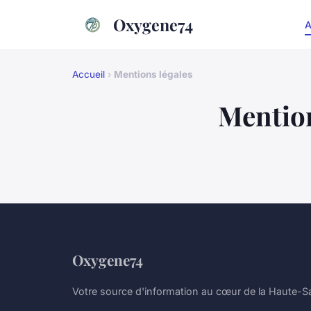
Oxygene74
A
Accueil
›
Mentions légales
Mention
Oxygene74
Votre source d'information au cœur de la Haute-S