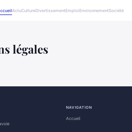
ccueil
Actu
Culture
Divertissement
Emploi
Environnement
Société
s légales
NAVIGATION
Accueil
avoie