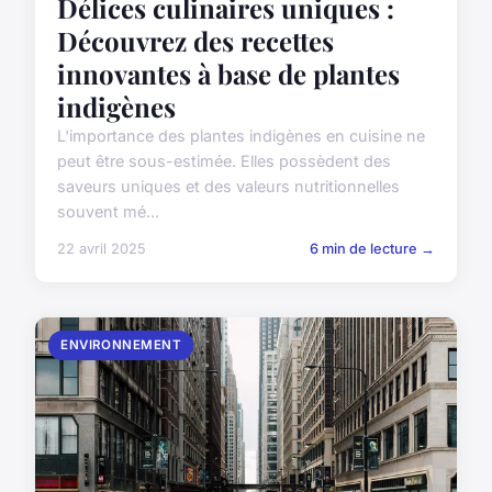
Délices culinaires uniques :
Découvrez des recettes
innovantes à base de plantes
indigènes
L'importance des plantes indigènes en cuisine ne
peut être sous-estimée. Elles possèdent des
saveurs uniques et des valeurs nutritionnelles
souvent mé...
22 avril 2025
6 min de lecture →
ENVIRONNEMENT