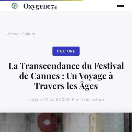
Oxygene74
Accueil
›
Culture
CULTURE
La Transcendance du Festival
de Cannes : Un Voyage à
Travers les Âges
Logan
•
22 avril 2025
•
6 min de lecture