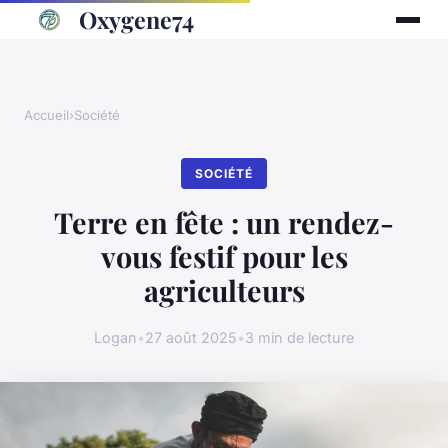
Oxygene74
Accueil
›
Société
SOCIÉTÉ
Terre en fête : un rendez-
vous festif pour les
agriculteurs
Logan
•
27 août 2025
•
3 min de lecture